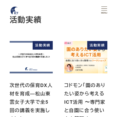
メ
イ
MENU
活動実績
ン
コ
ン
テ
活動実績
活動実績
ン
ツ
へ
移
動
次世代の保育DX人
コドモン「園のあり
材を育成―松山東
たい姿から考える
雲女子大学で全5
ICT活用 〜専門家
回の講義を実施し
と自園に合う使い