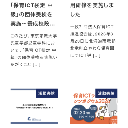
「保育ICT検定 中
用研修を実施しま
級」の団体受検を
した
実施～養成校段…
一般社団法人保育ICT
推進協会は、2026年3
このたび、東京家政大学
月23日に北海道雨竜郡
児童学部児童学科にお
北竜町立やわら保育園
いて、「保育ICT検定 中
にてICT導 […]
級」の団体受検を実施い
ただくこと […]
活動実績
活動実績