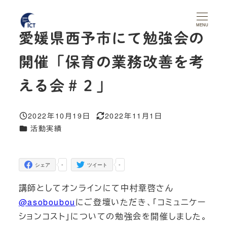
メ
イ
MENU
愛媛県西予市にて勉強会の
ン
コ
開催「保育の業務改善を考
ン
テ
える会＃２」
ン
ツ
2022年10月19日
2022年11月1日
投稿日
更新日
へ
カテゴリー
活動実績
移
動
-
-
シェア
ツイート
講師としてオンラインにて中村章啓さん
@asoboubou
にご登壇いただき、「コミュニケー
ションコスト」についての勉強会を開催しました。