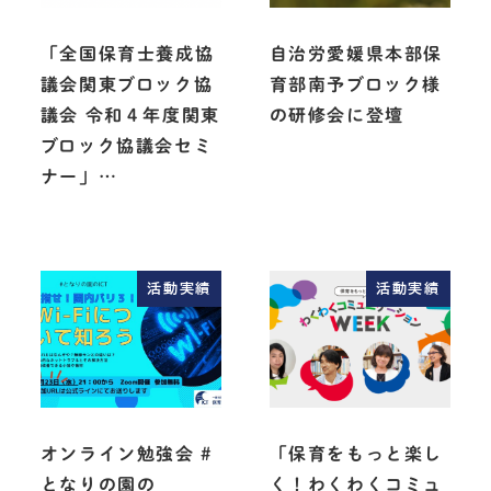
「全国保育士養成協
自治労愛媛県本部保
議会関東ブロック協
育部南予ブロック様
議会 令和４年度関東
の研修会に登壇
ブロック協議会セミ
ナー」…
活動実績
活動実績
オンライン勉強会 #
「保育をもっと楽し
となりの園の
く！わくわくコミュ