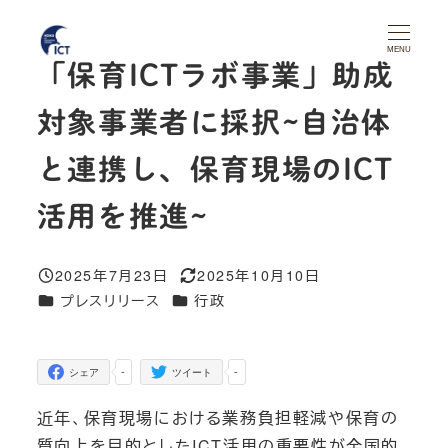
メ
イ
MENU
「保育ICTラボ事業」助成
ン
コ
対象事業者に採択~自治体
ン
テ
と連携し、保育現場のICT
ン
活用を推進~
ツ
へ
移
2025年7月23日
2025年10月10日
投稿日
更新日
動
カテゴリー
カテゴリー
プレスリリース
行政
-
-
シェア
ツイート
近年、保育現場における業務負担軽減や保育の
質向上を目的としたICT活用の重要性が全国的