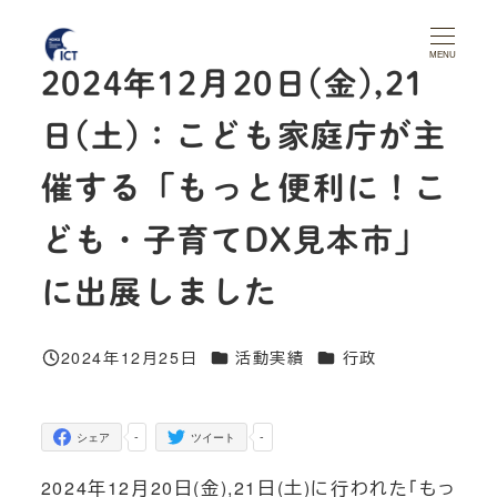
メ
イ
MENU
2024年12月20日(金),21
ン
コ
日(土)：こども家庭庁が主
ン
テ
催する「もっと便利に！こ
ン
ども・子育てDX見本市」
ツ
へ
に出展しました
移
動
カテゴリー
カテゴリー
2024年12月25日
活動実績
行政
投稿日
-
-
シェア
ツイート
2024年12月20日(金),21日(土)に行われた「もっ