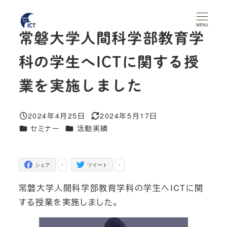
メ
イ
MENU
常磐大学人間科学部教育学
ン
コ
科の学生へICTに関する授
ン
テ
業を実施しました
ン
ツ
2024年4月25日
2024年5月17日
投稿日
更新日
へ
カテゴリー
カテゴリー
セミナー
活動実績
移
動
-
-
シェア
ツイート
常磐大学人間科学部教育学科の学生へICTに関
する授業を実施しました。